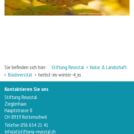
Sie befinden sich hier:
Stiftung Reusstal
Natur & Landschaft
Biodiversität
herbst-im-winter-4_xs
Kontaktieren Sie uns
Stiftung Reusstal
Zieglerhaus
Hauptstrasse 8
CH-8919 Rottenschwil
Telefon 056 634 21 41
info(at)stiftung-reusstal.ch